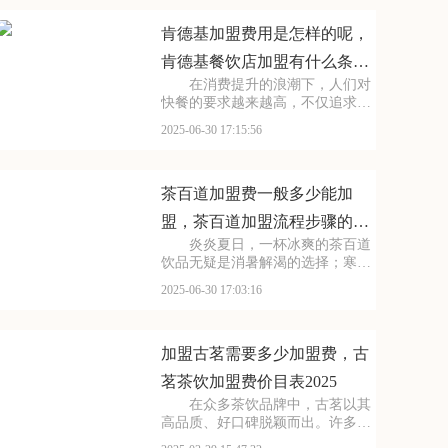
搭配独特的配方，呈现出浓郁的茶
香和丰富的口感。茶颜
肯德基加盟费用是怎样的呢，
肯德基餐饮店加盟有什么条件
在消费提升的浪潮下，人们对
及流程
快餐的要求越来越高，不仅追求美
味，更注重品质与健康。肯德基正
2025-06-30 17:15:56
是顺应这一趋势，凭借其高品质的
食材和精湛的制作工艺，赢得了市
场的认可。每一款产品都选用优质
的肉类、新鲜的蔬菜和
茶百道加盟费一般多少能加
盟，茶百道加盟流程步骤的内
炎炎夏日，一杯冰爽的茶百道
容是什么
饮品无疑是消暑解渴的选择；寒冷
冬日，捧着一杯热乎乎的茶百道茶
2025-06-30 17:03:16
饮，也能温暖整个身心。茶百道凭
借丰富多样的产品系列，满足了不
同季节、不同口味人群的需求。无
论是经典的奶茶系列，
加盟古茗需要多少加盟费，古
茗茶饮加盟费价目表2025
在众多茶饮品牌中，古茗以其
高品质、好口碑脱颖而出。许多创
业者都想知道，加盟这样一个优质