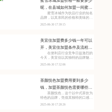
水果茶、气泡水等系列
蜜雪冰城加盟价格一般要多少
呢，在县城如何加盟一间蜜雪
蜜雪冰城作为饮品行业的知名
冰城
品牌，以其亲民的价格和美味的产
品，赢得了市场的广泛认可。无论
2025-06-30 17:39:15
是在繁华的商业街，还是在安静的
居民区，蜜雪冰城的店铺总是人来
人往。品牌不仅注重产品的品质，
还不断创新，推出新的
美宜佳加盟费多少钱一年可以
开，美宜佳加盟条件及流程分
在便利店行业竞争日益激烈的
别是哪些
今天，美宜佳以其独特的品牌魅力
和强大的市场竞争力，成为众多创
2025-06-30 17:32:06
业者心目中的理想加盟品牌。美宜
佳的店铺遍布城市的大街小巷，为
消费者提供了便利。其商品种类丰
富多样，从日常生活用
茶颜悦色加盟费用要到多少
钱，加盟茶颜悦色需要哪些条
茶颜悦色，这个以中式茶饮为
件呢
特色的品牌，凭借其独特的口感和
深厚的文化底蕴，赢得了无数消费
2025-06-30 17:28:26
者的喜爱。每一款茶饮都经过精心
研发，选用优质茶叶和新鲜食材，