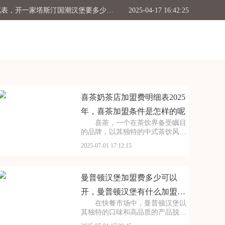
塔斯汀汉堡店加盟费用明细一览表，开一家塔斯汀国潮汉堡要多少加盟费
2025-04-17 16:42:25
少钱，加盟一个星巴克大概需要多少钱
2024-10-25 16:58:38
费明细，加盟一家霸王茶姬大概多少钱
2024-10-30 16:19:28
用，2024年蜜雪冰城加盟需要多少钱
2024-10-31 17:36:07
钱，开一个全家便利店加盟费用多少钱
2025-05-23 16:16:30
喜茶奶茶店加盟费明细表2025
年，喜茶加盟条件是怎样的呢
喜茶，一个在茶饮界备受瞩目
的品牌，以其独特的中式茶饮风格
和深厚的文化底蕴，吸引了无数消
2025-07-01 17:12:15
费者。走进喜茶的店铺，那古色古
香的装修风格和温馨的氛围让人仿
佛穿越时空，感受到浓厚的茶文
化。每一款茶饮都选用上
曼普顿汉堡加盟费多少可以
开，曼普顿汉堡有什么加盟条
在快餐市场中，曼普顿汉堡以
件呀
其独特的口味和高品质的产品脱颖
而出，成为众多消费者心目中的选