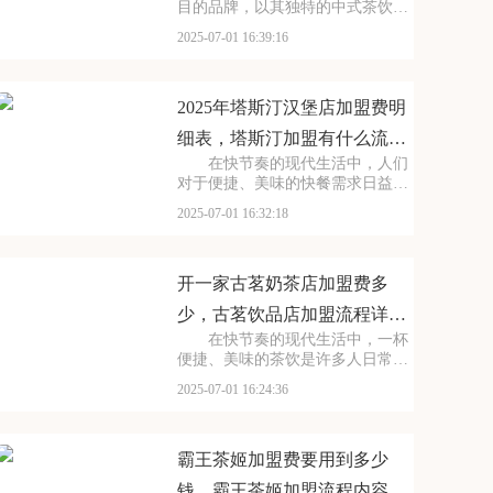
目的品牌，以其独特的中式茶饮风
格和深厚的文化底蕴，吸引了无数
2025-07-01 16:39:16
消费者。走进茶百道的店铺，那古
色古香的装修风格和温馨的氛围让
人仿佛穿越时空，感受到浓厚的茶
文化。每一款茶饮都选
2025年塔斯汀汉堡店加盟费明
细表，塔斯汀加盟有什么流程
在快节奏的现代生活中，人们
及条件呢
对于便捷、美味的快餐需求日益增
长。塔斯汀汉堡以其独特的品牌魅
2025-07-01 16:32:18
力和卓越的产品品质，成为了众多
创业者眼中的热门加盟项目。塔斯
汀的汉堡系列丰富多样，既有经典
的牛肉汉堡，又有创新
开一家古茗奶茶店加盟费多
少，古茗饮品店加盟流程详细
在快节奏的现代生活中，一杯
表
便捷、美味的茶饮是许多人日常的
必需品。古茗以其独特的口味和高
2025-07-01 16:24:36
品质的产品，成为了众多消费者心
目中的选择。走进古茗的店铺，那
浓郁的茶香与清新的果香交织，让
人瞬间放松身心。那么
霸王茶姬加盟费要用到多少
钱，霸王茶姬加盟流程内容概