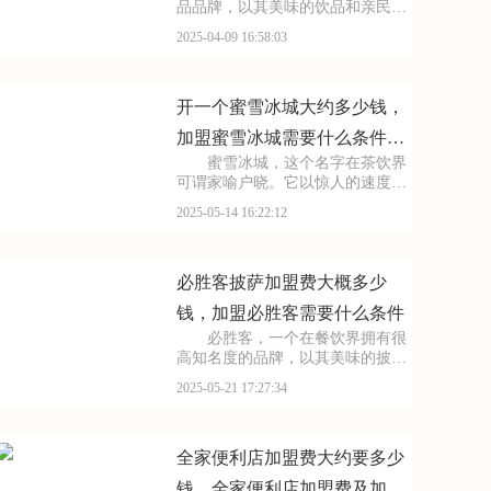
品品牌，以其美味的饮品和亲民的
价位赢得了广泛的市场认可。如果
2025-04-09 16:58:03
你正考虑加盟蜜雪冰城，那么以下
关于加盟费及加盟条件的介绍将为
你提供重要的参考信息。请看下面
是有关于加盟蜜雪冰城
开一个蜜雪冰城大约多少钱，
加盟蜜雪冰城需要什么条件和
蜜雪冰城，这个名字在茶饮界
费用
可谓家喻户晓。它以惊人的速度扩
张，成为了全球门店数量最多的茶
2025-05-14 16:22:12
饮品牌之一。面对如此火热的加盟
浪潮，许多人都想知道，加盟蜜雪
冰城到底需要多少钱？除了品牌使
用费，还有哪些隐藏的
必胜客披萨加盟费大概多少
钱，加盟必胜客需要什么条件
必胜客，一个在餐饮界拥有很
高知名度的品牌，以其美味的披萨
和舒适的用餐环境而闻名。走进必
2025-05-21 17:27:34
胜客，仿佛置身于一个美食的天
堂。无论是经典的芝心披萨，还是
创新的榴莲披萨，每一种都让人难
以抗拒。此外，必胜客的
全家便利店加盟费大约要多少
钱，全家便利店加盟费及加盟