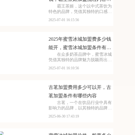
霸王茶姬，这个以中式茶饮为
览
特色的品牌，凭借其独特的口感和
深厚的文化底蕴，赢得了无数消费
2025-07-01 16:15:56
者的喜爱。每一款茶饮都经过精心
研发，选用优质茶叶和新鲜食材，
搭配独特的配方，呈现出浓郁的茶
香和丰富的口感。让我
2025年蜜雪冰城加盟费多少钱
能开，蜜雪冰城加盟条件有哪
在众多奶茶品牌中，蜜雪冰城
些需要了解
凭借其独特的品牌魅力脱颖而出。
它赢得了广大消费者的认可。加盟
2025-07-01 16:10:56
蜜雪冰城，就是借助这一强大的品
牌力量，为自己的店铺注入活力。
品牌效应不仅能吸引更多的顾客，
还能提升店铺的知名度
古茗加盟费用多少可以开，古
茗加盟条件有哪些内容
古茗，一个在饮品行业中具有
影响力的品牌，以其独特的品牌理
念和卓越的产品品质，赢得了消费
2025-06-30 17:43:19
者的青睐。古茗倡导健康、时尚的
生活方式，其产品系列丰富多样，
既有传统的奶茶系列，又有创新的