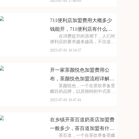
2025-07-01 17:00:45
择。走进曼普顿汉堡店，那浓郁的
烤肉香气扑鼻而来，让人垂涎欲
滴。每一款汉堡都选用上等的食
材，搭配新鲜的蔬菜和秘制
711便利店加盟费用大概多少
钱能开，711便利店有什么加
在消费提升的浪潮下，人们对
盟条件要求吗
便利店的要求越来越高，不仅追求
商品的丰富性，更注重购物的便捷
2025-07-01 16:54:37
性和舒适性。711正是顺应这一趋
势，凭借其广泛的门店网络和丰富
的商品种类，赢得了市场的认可。
每一间711店铺都
开一家茶颜悦色加盟费用公
布，茶颜悦色加盟流程详解内
茶颜悦色，一个在茶饮界备受
容介绍
瞩目的品牌，以其独特的中式茶饮
风格和深厚的文化底蕴，吸引了无
2025-07-01 16:47:41
数消费者。走进茶颜悦色的店铺，
那古色古香的装修风格和温馨的氛
围让人仿佛穿越时空，感受到浓厚
的茶文化。每一款茶饮
在乡镇开茶百道奶茶店加盟费
一般多少，茶百道加盟有什么
茶百道，一个在茶饮界备受瞩
条件吗