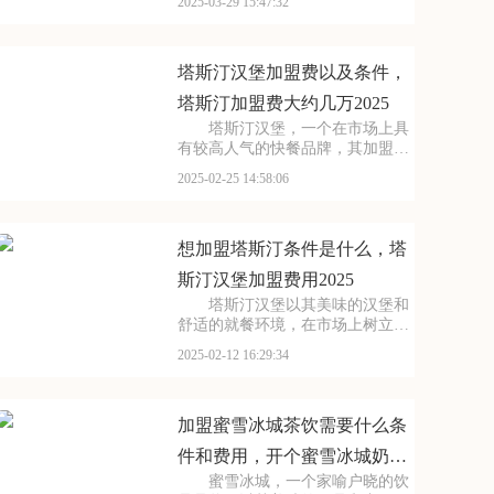
2025-03-29 15:47:32
品牌需要多少费用。想要加盟这个
热门品牌，那么接下来的内容你不
能错过——我将详细解析加盟古茗
需要多少加盟费，古茗
塔斯汀汉堡加盟费以及条件，
塔斯汀加盟费大约几万2025
塔斯汀汉堡，一个在市场上具
有较高人气的快餐品牌，其加盟事
业备受创业者关注。许多有意向加
2025-02-25 14:58:06
盟的朋友都对塔斯汀汉堡的加盟费
及加盟条件充满好奇。为了帮助大
家更好地了解这一品牌，以下是关
于塔斯汀汉堡加盟费及
想加盟塔斯汀条件是什么，塔
斯汀汉堡加盟费用2025
塔斯汀汉堡以其美味的汉堡和
舒适的就餐环境，在市场上树立了
良好的品牌形象。对于有意向加盟
2025-02-12 16:29:34
塔斯汀汉堡的创业者来说，掌握加
盟费及加盟条件是迈出成功的一
步。接下来，本文将为您详细介绍
塔斯汀汉堡的加盟政策，
加盟蜜雪冰城茶饮需要什么条
件和费用，开个蜜雪冰城奶茶
蜜雪冰城，一个家喻户晓的饮
店算下来要多少钱