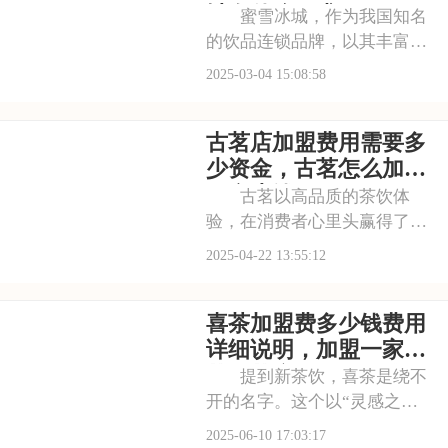
城到底需要多少费用
城有什么要求
蜜雪冰城，作为我国知名
的饮品连锁品牌，以其丰富的
产品线和亲民的价格受到了广
2025-03-04 15:08:58
大消费者的喜爱。对于想要加
盟蜜雪冰城的创业者来说，了
古茗店加盟费用需要多
解其加盟费用至关重要。本文
将为您详细解析蜜雪冰城的加
少资金，古茗怎么加盟
盟费用，助您顺利踏
要多少钱
古茗以高品质的茶饮体
验，在消费者心里头赢得了超
棒的口碑。随着品牌影响力越
2025-04-22 13:55:12
来越大，好多创业者都瞅准了
加盟古茗这个商机。以下是古
喜茶加盟费多少钱费用
茗店加盟费用需要多少资金，
古茗怎么加盟要多少钱的具体
详细说明，加盟一家喜
分析！希望能为您提供
茶奶茶店需要有哪些条
提到新茶饮，喜茶是绕不
件
开的名字。这个以“灵感之
茶”著称的品牌，凭借原创芝士
2025-06-10 17:03:17