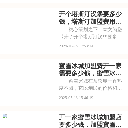
个身心。茶百道凭借丰富多样
开个塔斯汀汉堡要多少
的产品系列，满足了不同季
节、不同口味人群的需求。无
钱，塔斯汀加盟费用多
论是经典的奶茶系列，
少钱
精心策划之下，本文为您
带来了开个塔斯汀汉堡要多少
钱，塔斯汀加盟费用多少的全
2024-10-28 17:53:14
方位参考信息。无论是品牌实
力还是市场潜力，都进行了深
蜜雪冰城加盟费开一家
入剖析。愿这份资料能成为您
了解品牌的窗口，为您的创业
需要多少钱，蜜雪冰城
之路提供有力支持，
奶茶店加盟有哪些要求
蜜雪冰城在茶饮界一直热
度不减，它以亲民的价格和出
色的品质站稳脚跟。品牌有成
2025-05-13 15:46:19
熟的供应链体系，同时，专业
的运营团队为创业者从选址到
开一家蜜雪冰城加盟店
开业提供支持。鉴于这些开店
优势，很多人好奇加盟蜜雪冰
要多少钱，加盟蜜雪冰