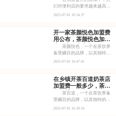
们对便利店的要求越来越高，
不仅追求商品的丰富性，更注
2025-07-01 16:54:37
重购物的便捷性和舒适性。711
正是顺应这一趋势，凭借其广
开一家茶颜悦色加盟费
泛的门店网络和丰富的商品种
类，赢得了市场的认可。每一
用公布，茶颜悦色加盟
间711店铺都
流程详解内容介绍
茶颜悦色，一个在茶饮界
备受瞩目的品牌，以其独特的
中式茶饮风格和深厚的文化底
2025-07-01 16:47:41
蕴，吸引了无数消费者。走进
茶颜悦色的店铺，那古色古香
在乡镇开茶百道奶茶店
的装修风格和温馨的氛围让人
仿佛穿越时空，感受到浓厚的
加盟费一般多少，茶百
茶文化。每一款茶饮
道加盟有什么条件吗
茶百道，一个在茶饮界备
受瞩目的品牌，以其独特的中
式茶饮风格和深厚的文化底
2025-07-01 16:39:16
蕴，吸引了无数消费者。走进