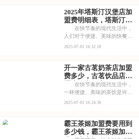
茶百道的店铺，那古色古香的
2025年塔斯汀汉堡店加
装修风格和温馨的氛围让人仿
佛穿越时空，感受到浓厚的茶
盟费明细表，塔斯汀加
文化。每一款茶饮都选
盟有什么流程及条件呢
在快节奏的现代生活中，
人们对于便捷、美味的快餐需
求日益增长。塔斯汀汉堡以其
2025-07-01 16:32:18
独特的品牌魅力和卓越的产品
品质，成为了众多创业者眼中
开一家古茗奶茶店加盟
的热门加盟项目。塔斯汀的汉
堡系列丰富多样，既有经典的
费多少，古茗饮品店加
牛肉汉堡，又有创新
盟流程详细表
在快节奏的现代生活中，
一杯便捷、美味的茶饮是许多
人日常的必需品。古茗以其独
2025-07-01 16:24:36
特的口味和高品质的产品，成
为了众多消费者心目中的选
霸王茶姬加盟费要用到
择。走进古茗的店铺，那浓郁
的茶香与清新的果香交织，让
多少钱，霸王茶姬加盟
人瞬间放松身心。那么