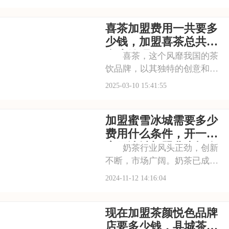
茶引爆市场，成为年轻人追捧
的潮流符号。严格把控原料品
喜茶加盟费用一共要多
质，从源头保障每一杯饮品的
口感；通过大数据分析消费者
少钱，加盟喜茶总共要
喜好，不断推陈出新
多少钱呢
喜茶，这个风靡我国的茶
饮品牌，以其独特的创意和卓
越的品质，赢得了无数消费者
2025-03-10 15:41:55
的喜爱。如果你对茶饮行业心
怀憧憬，梦想拥有一家自己的
加盟蜜雪冰城需要多少
茶饮小店，那么喜茶加盟或许
能为你打开一扇新世界的大
费用什么条件，开一家
门。本文将为你详细介
蜜雪冰城加盟费大概多
奶茶行业风头正劲，创新
少钱
不断，市场广阔。奶茶已成为
人们日常生活中的一部分，无
2024-11-12 14:16:04
论是朋友聚会还是独自品味，
都是不错的选择。蜜雪冰城，
现在加盟茶颜悦色品牌
以其高品质的产品和贴心的服
务，赢得了众多回头客。品牌
店要多少钱，县城茶颜