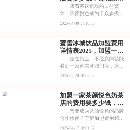
注重品质控制，确保
悦色奶茶店加盟多少钱
随着茶饮市场的日益繁
荣，茶颜悦色成为了众多投资
者关注的焦点。本文将为您详
2025-04-08 17:18:35
细介绍茶颜悦色的加盟费及加
盟条件，帮助您更好地评估这
蜜雪冰城饮品加盟费用
一投资项目。请看下面是有关
于现在加盟茶颜悦色品牌店要
详情表2025，加盟一个
多少钱，县城茶颜悦色
冰雪蜜城需要多少钱
走在街上，不经意间就能
看到一家蜜雪冰城门店，这足
以证明它的受欢迎程度。其标
2025-05-20 18:05:55
准化运营流程和完善的培训体
系，降低了创业门槛，吸引了
加盟一家茶颜悦色奶茶
众多有志青年。那么，加盟蜜
雪冰城，需要准备多少启动资
店的费用要多少钱，开
金呢？以下是蜜雪冰
一家茶颜悦色茶饮店加
想要成为茶颜悦色的品牌
盟费一般需要多少钱
合作伙伴？了解加盟费用和条
件是一步。从品牌授权费到运
2025-04-17 18:01:57