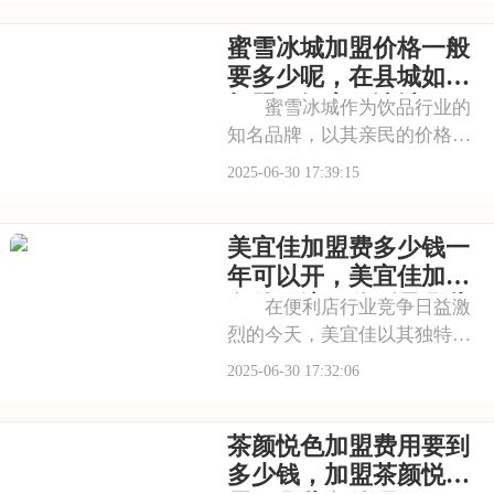
茗倡导健康、时尚的生活方
蜜雪冰城加盟价格一般
式，其产品系列丰富多样，既
有传统的奶茶系列，又有创新
要多少呢，在县城如何
的水果茶、气泡水等系列
加盟一间蜜雪冰城
蜜雪冰城作为饮品行业的
知名品牌，以其亲民的价格和
美味的产品，赢得了市场的广
2025-06-30 17:39:15
泛认可。无论是在繁华的商业
街，还是在安静的居民区，蜜
美宜佳加盟费多少钱一
雪冰城的店铺总是人来人往。
品牌不仅注重产品的品质，还
年可以开，美宜佳加盟
不断创新，推出新的
条件及流程分别是哪些
在便利店行业竞争日益激
烈的今天，美宜佳以其独特的
品牌魅力和强大的市场竞争
2025-06-30 17:32:06
力，成为众多创业者心目中的
理想加盟品牌。美宜佳的店铺
茶颜悦色加盟费用要到
遍布城市的大街小巷，为消费
者提供了便利。其商品种类丰
多少钱，加盟茶颜悦色