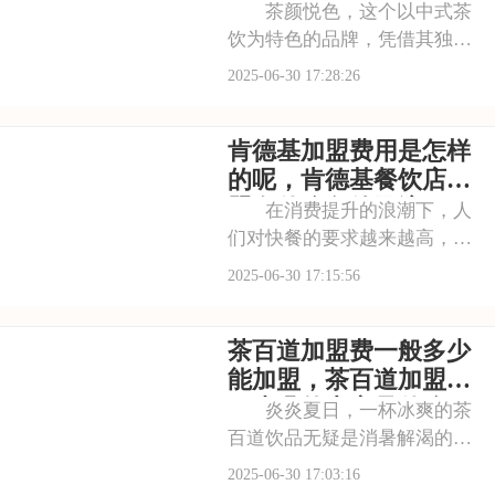
富多样，从日常生活用
需要哪些条件呢
茶颜悦色，这个以中式茶
饮为特色的品牌，凭借其独特
的口感和深厚的文化底蕴，赢
2025-06-30 17:28:26
得了无数消费者的喜爱。每一
款茶饮都经过精心研发，选用
肯德基加盟费用是怎样
优质茶叶和新鲜食材，搭配独
特的配方，呈现出浓郁的茶香
的呢，肯德基餐饮店加
和丰富的口感。茶颜
盟有什么条件及流程
在消费提升的浪潮下，人
们对快餐的要求越来越高，不
仅追求美味，更注重品质与健
2025-06-30 17:15:56
康。肯德基正是顺应这一趋
势，凭借其高品质的食材和精
茶百道加盟费一般多少
湛的制作工艺，赢得了市场的
认可。每一款产品都选用优质
能加盟，茶百道加盟流
的肉类、新鲜的蔬菜和
程步骤的内容是什么
炎炎夏日，一杯冰爽的茶
百道饮品无疑是消暑解渴的选
择；寒冷冬日，捧着一杯热乎
2025-06-30 17:03:16
乎的茶百道茶饮，也能温暖整