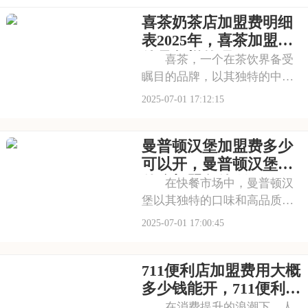
喜茶奶茶店加盟费明细
表2025年，喜茶加盟条
件是怎样的呢
喜茶，一个在茶饮界备受
瞩目的品牌，以其独特的中式
茶饮风格和深厚的文化底蕴，
2025-07-01 17:12:15
吸引了无数消费者。走进喜茶
的店铺，那古色古香的装修风
曼普顿汉堡加盟费多少
格和温馨的氛围让人仿佛穿越
时空，感受到浓厚的茶文化。
可以开，曼普顿汉堡有
每一款茶饮都选用上
什么加盟条件呀
在快餐市场中，曼普顿汉
堡以其独特的口味和高品质的
产品脱颖而出，成为众多消费
2025-07-01 17:00:45
者心目中的选择。走进曼普顿
汉堡店，那浓郁的烤肉香气扑
711便利店加盟费用大概
鼻而来，让人垂涎欲滴。每一
款汉堡都选用上等的食材，搭
多少钱能开，711便利店
配新鲜的蔬菜和秘制
有什么加盟条件要求吗
在消费提升的浪潮下，人