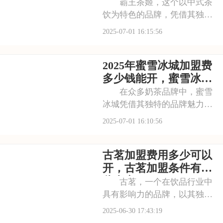
流程内容概览
霸王茶姬，这个以中式茶
饮为特色的品牌，凭借其独特
的口感和深厚的文化底蕴，赢
2025-07-01 16:15:56
得了无数消费者的喜爱。每一
款茶饮都经过精心研发，选用
2025年蜜雪冰城加盟费
优质茶叶和新鲜食材，搭配独
特的配方，呈现出浓郁的茶香
多少钱能开，蜜雪冰城
和丰富的口感。让我
加盟条件有哪些需要了
在众多奶茶品牌中，蜜雪
解
冰城凭借其独特的品牌魅力脱
颖而出。它赢得了广大消费者
2025-07-01 16:10:56
的认可。加盟蜜雪冰城，就是
借助这一强大的品牌力量，为
古茗加盟费用多少可以
自己的店铺注入活力。品牌效
应不仅能吸引更多的顾客，还
开，古茗加盟条件有哪
能提升店铺的知名度
些内容
古茗，一个在饮品行业中
具有影响力的品牌，以其独特
的品牌理念和卓越的产品品
2025-06-30 17:43:19
质，赢得了消费者的青睐。古